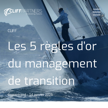
CLIFF
Les 5 règles d’or
du management
de transition
fmguintrand
-
14 janvier 2025